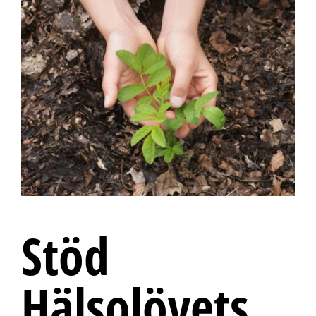
Stöd
Hälsolövets