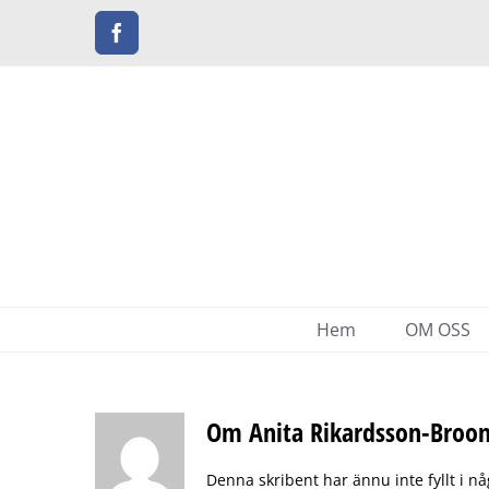
Fortsätt
Facebook
till
innehållet
Hem
OM OSS
Om
Anita Rikardsson-Broo
Denna skribent har ännu inte fyllt i n