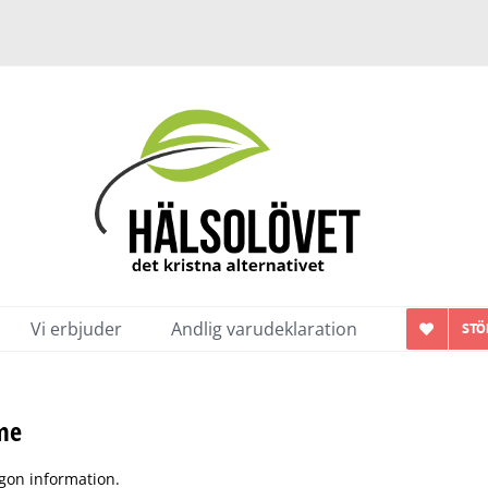
Vi erbjuder
Andlig varudeklaration
STÖ
me
ågon information.