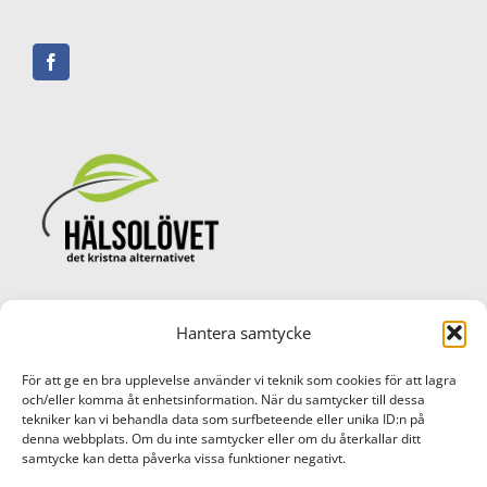
Hantera samtycke
© Copyright Hälsolövet AB 2017 -
2026
Cookie Policy (EU)
För att ge en bra upplevelse använder vi teknik som cookies för att lagra
och/eller komma åt enhetsinformation. När du samtycker till dessa
tekniker kan vi behandla data som surfbeteende eller unika ID:n på
denna webbplats. Om du inte samtycker eller om du återkallar ditt
Bankgiro: 372-3608
samtycke kan detta påverka vissa funktioner negativt.