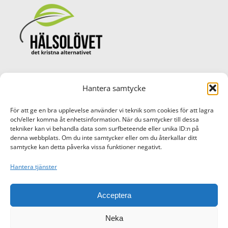
Hantera samtycke
© Copyright Hälsolövet AB 2017 -
2026
Cookie Policy (EU)
För att ge en bra upplevelse använder vi teknik som cookies för att lagra
och/eller komma åt enhetsinformation. När du samtycker till dessa
tekniker kan vi behandla data som surfbeteende eller unika ID:n på
denna webbplats. Om du inte samtycker eller om du återkallar ditt
Bankgiro: 372-3608
samtycke kan detta påverka vissa funktioner negativt.
Hantera tjänster
Acceptera
Swish: 1232 88 6968
Neka